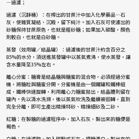
—過濾；
過濾（沉靜桶）：在榨出的甘蔗汁中加入化學藥品—石
灰，使雜質凝結、沉殿，留下純汁。加入石灰可使濾出的
砂糖保持甘蔗原色，也就是粗砂糖；如果加入碳酸，顏色
則較白，也就是白砂糖。
蒸發（效用罐／結晶罐）：過濾後的甘蔗汁約含百分之
85%的水分，須送進蒸發罐中以蒸氣煮沸，使水蒸發，讓
含水量降至35%左右。
離心分蜜：糖膏是結晶糖與糖蜜的混合物，必須經過分蜜
機，將糖粒與糖蜜分開。分蜜機是由一個鐵罐和鐵棒組
成，鐵棒快速旋轉，利用離心力糖蜜拋出，結晶體則留在
罐內。先以清水洗滌，後以蒸氣吹洗及繼續被迴轉，直到
完全分離，即可生產出精煉特砂、精煉細砂及二砂。
紅糖：在製糖的過濾程序中，加入石灰，製出來的糖便是
褐色。
白糖：在過濾時，加入碳酸或石灰，把糖漂白，製出來的