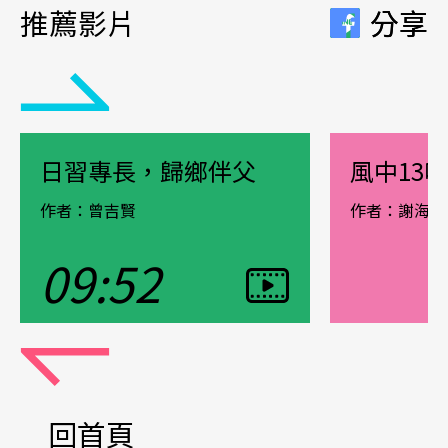
推薦影片
分享
分享
日習專長，歸鄉伴父
風中13
作者：曾吉賢
作者：謝海菁
09:52
觀看影片
觀看影片
Pause
回首頁