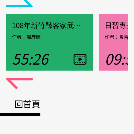
108年新竹縣客家武術舞獅傳承系列-口述歷史鄭香隆
日習專長
作者：周彥騰
作者：曾吉賢
55:26
09:5
觀看影片
觀看影片
Pause
回首頁