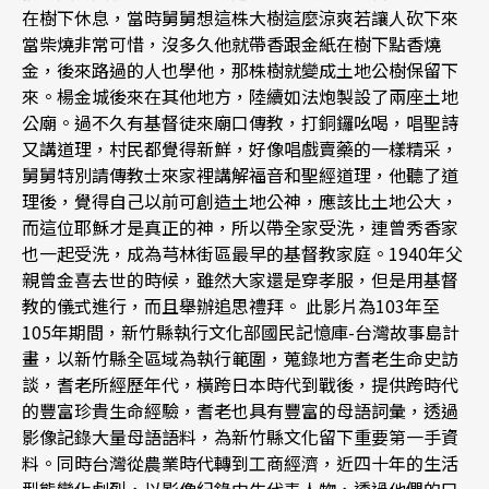
在樹下休息，當時舅舅想這株大樹這麼涼爽若讓人砍下來
當柴燒非常可惜，沒多久他就帶香跟金紙在樹下點香燒
金，後來路過的人也學他，那株樹就變成土地公樹保留下
來。楊金城後來在其他地方，陸續如法炮製設了兩座土地
公廟。過不久有基督徒來廟口傳教，打銅鑼吆喝，唱聖詩
又講道理，村民都覺得新鮮，好像唱戲賣藥的一樣精采，
舅舅特別請傳教士來家裡講解福音和聖經道理，他聽了道
理後，覺得自己以前可創造土地公神，應該比土地公大，
而這位耶穌才是真正的神，所以帶全家受洗，連曾秀香家
也一起受洗，成為芎林街區最早的基督教家庭。1940年父
親曾金喜去世的時候，雖然大家還是穿孝服，但是用基督
教的儀式進行，而且舉辦追思禮拜。 此影片為103年至
105年期間，新竹縣執行文化部國民記憶庫-台灣故事島計
畫，以新竹縣全區域為執行範圍，蒐錄地方耆老生命史訪
談，耆老所經歷年代，橫跨日本時代到戰後，提供跨時代
的豐富珍貴生命經驗，耆老也具有豐富的母語詞彙，透過
影像記錄大量母語語料，為新竹縣文化留下重要第一手資
料。同時台灣從農業時代轉到工商經濟，近四十年的生活