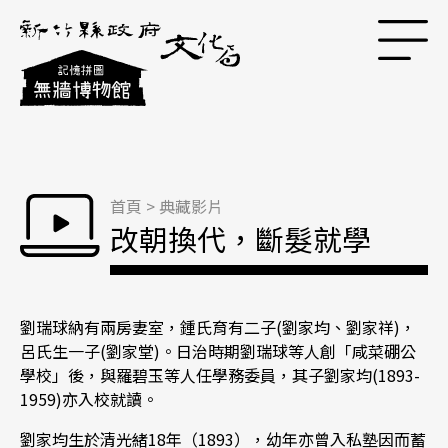
跳到主要內容區塊
首頁
>
典藏影片
改朝換代，斷髮就學
劉瑞球納有兩房妻室，鍾氏育有二子(劉家均、劉家祥)，
呂氏生一子(劉家堂)。日治時期劉瑞球等人創「咸菜硼公
學校」後，與羅碧玉等人任學務委員，其子劉家均(1893-
1959)亦入校就讀。
劉家均生於清光緒18年（1893），幼年亦曾入私塾因而蓄