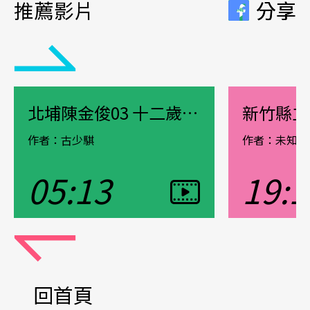
推薦影片
分享
分享
北埔陳金俊03 十二歲前的日本警察統治
作者：古少騏
作者：未知
05:13
19:1
觀看影片
觀看影片
Pause
回首頁