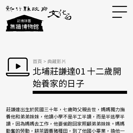
跳到主要內容區塊
首頁
>
典藏影片
北埔莊謙達01 十二歲開
始養家的日子
莊謙達出生於民國三十年，七歲時父親去世，媽媽獨力撫
養他和弟弟妹妹，他讀小學不是半工半讀，而是半逃學半
讀，因為媽媽去工作，他要偷跑回家照顧弟弟妹妹。媽媽
勤奮的勞動，耕茶園養豬種田，到了他國小畢業，換他一