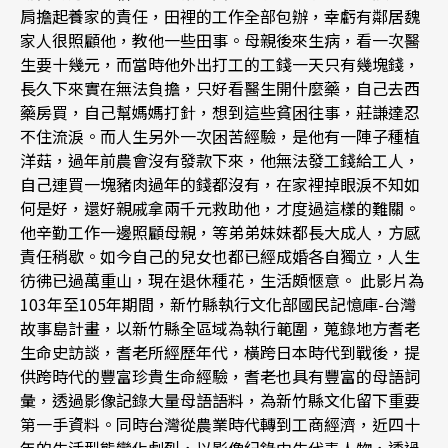
肩擔起養家的責任，田裡的工作全部包辦，幸虧有鄰居魏
家人很照顧他，教他一些田事。母親後來生病，看一次醫
生要十幾元，而當時他外出打工的工錢一天只有幾塊錢，
長久下來實在無法負擔，只好看醫生開什麼藥，自己去西
藥房買，自己幫媽媽打針，想到這些貧困往事，莊謙達忍
不住流淚。而人生另外一次困苦經驗，是他有一陣子種植
洋菇，過年前農會沒有發款下來，他無法發工錢給工人，
自己連買一塊豬肉過年的錢都沒有，在家裡掉眼淚不知如
何是好，還好親戚拿兩千元救助他，才度過這樣的難關。
他辛勤工作一邊照顧母親，等弟弟妹妹都長大成人，方感
責任稍歇。如今自己的兒女也都已經成婚各自獨立，人生
彷彿已過萬重山，現在退休種花，生活頗愜意。 此影片為
103年至105年期間，新竹縣執行文化部國民記憶庫-台灣
故事島計畫，以新竹縣全區域為執行範圍，蒐錄地方耆老
生命史訪談，耆老所經歷年代，橫跨日本時代到戰後，提
供跨時代的豐富珍貴生命經驗，耆老也具有豐富的母語詞
彙，透過影像記錄大量母語語料，為新竹縣文化留下重要
第一手資料。同時台灣從農業時代轉到工商經濟，近四十