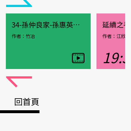
34-孫仲良家-孫惠英自介
延續之手
作者：竹冶
作者：江欣潔
19:3
觀看影片
觀看影片
Pause
回首頁