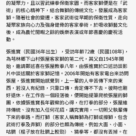
的凝聚力，且以習武練拳保衛家園。而客家獅便是在「武
術」的核心精神下，結合舞獅的傳統文化，發展成為客家
獅。隨著社會的變遷，客家武術從早期的保衛性質，走向
凝聚家族向心力及強身健骨的客家拳術，於吸收獅藝文化
後，成為農忙閒暇之餘的娛樂表演或年節喜慶的慶祝活
動。
張進寶（民國36年出生），受訪年齡72歲（民國108年)，
為芎林鄉下山村張屋客家獅的第二代，其父自1945年開
始，邀請鄭述喜在張屋教拳八年，由張進寶於口述訪談影
片中談述關於客家獅記憶。2006年開始有客家電台來訪問
張屋，張進寶開始感覺到，上一輩的人辛苦傳下來的東
西，若沒人有紀錄，只靠口傳，肯定傳不下去。彼時也剛
好退休，在工作告一個段落後，便開始提筆爬梳張屋的獅
團，依據張進寶長年觀察的心得，在打拳的部分，張屋維
持傳統、沒有加入任何花招，講究實用，一切照父執輩傳
下來的拳路。而打獅（客家人稱舞獅為打獅或撐獅，包含
武術打拳及弄獅）的部分也頗為傳統，例如大面、小面、
咕臍（棍子放在肚臍上較勁）、猜拳等，都沒有丟掉。在