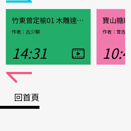
竹東曾定榆01 木雕達人的創作歷程
寶山糖廠
作者：古少騏
作者：曾吉賢
14:31
10:4
觀看影片
觀看影片
Pause
回首頁