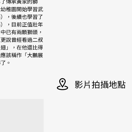
為了傳承黃家的獅
從幼稚園開始學習武
藝），後續也學習了
桿），目前正值壯年
）中已有兩顆獅頭，
鉅更說曾經看過二叔
展翅」，在他還比得
般應該稱作「大鵬展
傳了。
影片拍攝地點