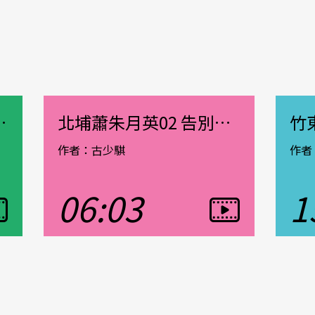
日本造飛機的少年工
北埔蕭朱月英02 告別流浪家庭的歲月
作者：古少騏
作者
06:03
1
觀看影片
觀看影