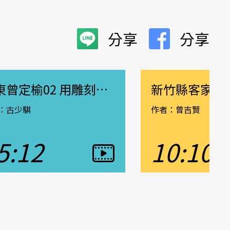
分享
分享
竹東曾定榆02 用雕刻寫日記
：古少騏
作者：曾吉賢
5:12
10:10
片
觀看影片