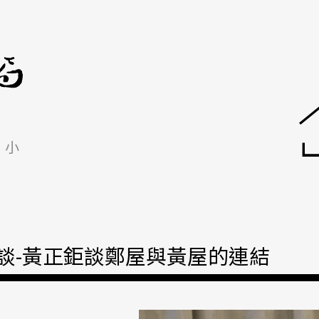
小
談-黃正鉅談鄭屋與黃屋的連結