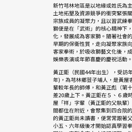
新竹芎林地區是以地緣或姓氏為
土地拓墾及資源競爭的衝突緊張
宗族成員的凝聚力，且以習武練
獅便是在「武術」的核心精神下
化，發展成為客家獅。隨著社會
早期的保衛性質，走向凝聚家族
客家拳術，於吸收獅藝文化後，
娛樂表演或年節喜慶的慶祝活動
黃正鉅（民國44年出生），受訪年
年)，為芎林鄉荳子埔人，是黃屋
輩較年長的師傅，和黃正彪（第
差20歲上下。黃正鉅在５、６歲
屋「祥」字輩（黃正鉅的父執輩
間都住在附近，會聚集到四合院
的黃正鉅尚未讀書，便常常跟著
小五、六年級後才開始認真學習