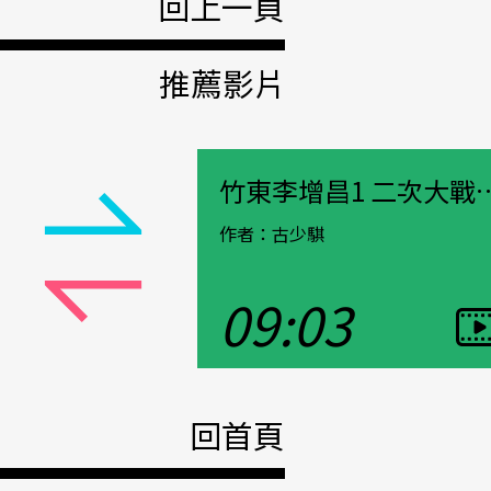
回上一頁
推薦影片
竹東梁煜堃03 二戰末期在新幾內亞「現地自活」
竹東李增昌1 二次大戰到
作者：古少騏
09:03
觀看影片
Pause
回首頁