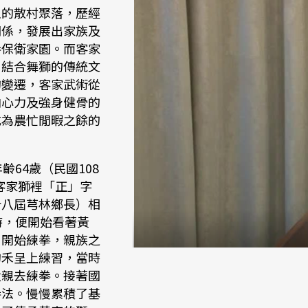
主的散村聚落，歷經
關係，發展出家族及
拳保衛家園。而客家
，結合舞獅的傳統文
的變遷，客家武術從
向心力及強身健骨的
成為農忙閒暇之餘的
。
齡64歲（民國108
客家獅裡「正」字
十八屆芎林鄉長）相
時，便開始看著黃
）開始練拳，親族之
的禾呈上練習，當時
父親去練拳。接著國
拳法。慢慢累積了基