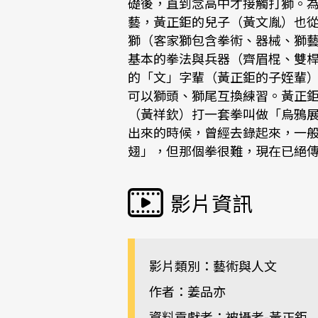
礎後，直到念高中才接觸打獅。
藝，黃正鉅的兒子（黃文胤）也
獅（客家獅包含拳術、器械、獅
基本的拳法與兵器（齊眉棍、雙
的「文」字輩（黃正鉅的子姪輩
可以獅頭、獅尾互換練習。黃正
（黃祥欽）打一套拳叫做「烏鴉
出來的時候，曾經去錄起來，一
翅」，但那個拳很難，現在已絕
影片資訊
影片類別：藝術與人文
作者：姜品亦
資料貢獻者：被攝者-黃正鉅