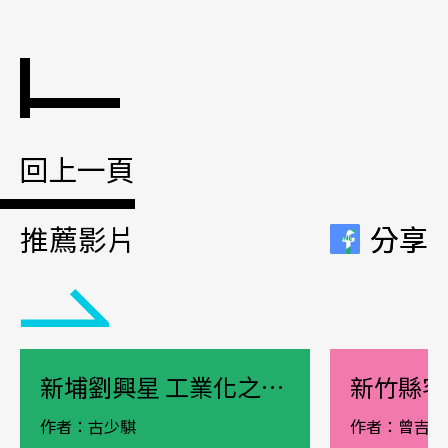
回上一頁
推薦影片
分享
分享
新埔劉興星 工業化之前的新埔糊紙工藝
作者：古少騏
作者：曾吉賢