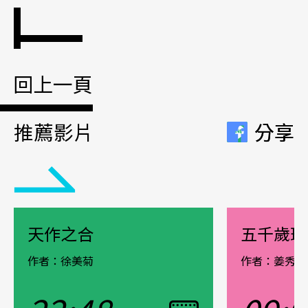
回上一頁
推薦影片
分享
分享
天作之合
五千歲班
作者：徐美菊
作者：姜秀霞