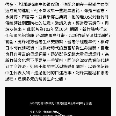
很多，老師知道緣由後很感動，也配合他在一學期內達到
速成班的進度。他不斷收集一些經典書籍，像是三國志、
水滸傳、四書等，並自學寫古典詩。他的能力受到新竹縣
傳統詩社關西陶社的注意，邀請入會，經常發表詩作，與
詩友往來。 此影片為103年至105年期間，新竹縣執行文
化部國民記憶庫-台灣故事島計畫，以新竹縣全區域為執行
範圍，蒐錄地方耆老生命史訪談，耆老所經歷年代，橫跨
日本時代到戰後，提供跨時代的豐富珍貴生命經驗，耆老
也具有豐富的母語詞彙，透過影像記錄大量母語語料，為
新竹縣文化留下重要第一手資料。同時台灣從農業時代轉
到工商經濟，近四十年的生活型態變化劇烈，以影像紀錄
中生代表人物，透過他們的口述故事，記錄其歷程和思考
過程，建構多元的常民生命史觀。