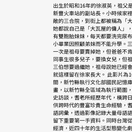
出生於昭和16年的徐淑英，祖父
新豐火車站的副站長。小時候家
敞的三合院，到街上都被稱為「
她都說自己是「大瓦屋的傭人」
有雙胞胎妹妹，每天都要洗完尿
小畢業因照顧弟妹而不能升學。
一次是祖母要賣掉她，但爸爸不
同事生很多兒子，要換女兒，但
三伯想要過繼她，祖母說她已經
就這樣留在徐家長大。 此影片為10
間，新竹縣執行文化部國民記憶庫
畫，以新竹縣全區域為執行範圍
史訪談，耆老所經歷年代，橫跨
供跨時代的豐富珍貴生命經驗，
語詞彙，透過影像記錄大量母語
留下重要第一手資料。同時台灣
經濟，近四十年的生活型態變化